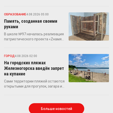
ОБРАЗОВАНИЕ
4.08.2026 05:00
Память, созданная своими
руками
В школе №97 началась реализация
патриотического проекта «Zнамя
Памяти: СВОими руками». Будущий
музей станет пространством, где
ученики смогут узнать о событиях
ГОРОД
4.08.2026 02:00
специальной военной операции,
На городских пляжах
подвигах защитников и сохранить
Железногорска введён запрет
память о земляках.
на купание
Сами территории пляжей остаются
открытыми для прогулок, загара и
других видов отдыха у воды, однако
заходить в водоём запрещено
Больше новостей