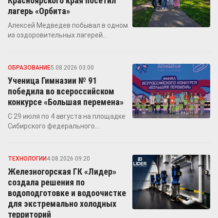
Красноярского края посетил
лагерь «Орбита»
Алексей Медведев побывал в одном
из оздоровительных лагерей
Железногорска, где проходит 51-й
сезон Краевой летней школы
ОБРАЗОВАНИЕ
5.08.2026 03:00
Ученица Гимназии № 91
победила во всероссийском
конкурсе «Большая перемена»
С 29 июля по 4 августа на площадке
Сибирского федерального
университета за победу боролись
более 800 школьников из разных
регионов России, по итогам конкурса
ТЕХНОЛОГИИ
4.08.2026 09:20
определились 300 победителей
Железногорская ГК «Лидер»
создала решения по
водоподготовке и водоочистке
для экстремально холодных
территорий