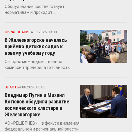
Оборудование соответствует
нормативам и проходит
сертификацию, проекты могут быть
реализованы под ключ – от
проектирования до ввода в
ОБРАЗОВАНИЕ
4.08.2026 09:00
эксплуатацию
В Железногорске началась
приёмка детских садов к
новому учебному году
Сегодня межведомственная
комиссия проверила готовность
детского сада №37 «Теремок»,
замечаний по итогам проверки не
выявлено
ВЛАСТЬ
4.08.2026 05:05
Владимир Путин и Михаил
Котюков обсудили развитие
космического кластера в
Железногорске
АО «РЕШЕТНЁВ» – в фокусе внимания
федеральной и региональной власти